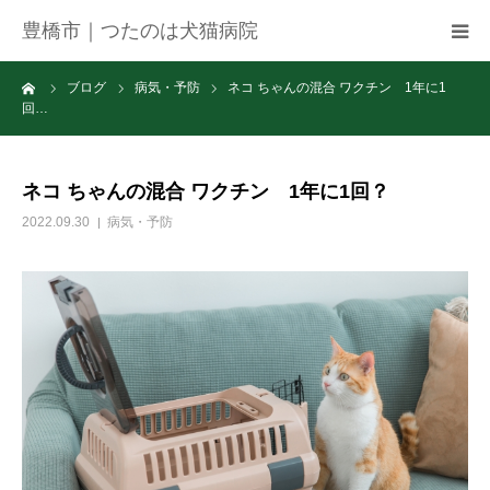
豊橋市｜つたのは犬猫病院
ーム
ブログ
病気・予防
ネコ ちゃんの混合 ワクチン 1年に1
病院紹介
回…
アクセス
ネコ ちゃんの混合 ワクチン 1年に1回？
ネット予約
2022.09.30
病気・予防
お知らせ
ブログ
お問い合わせ