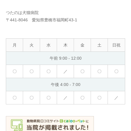
つたのは犬猫病院
〒441-8046 愛知県豊橋市福岡町43-1
月
火
水
木
金
土
日祝
午前 9:00 ‐ 12:00
〇
〇
〇
／
〇
〇
〇
午後 4:00 ‐ 7:00
〇
〇
〇
／
〇
〇
／