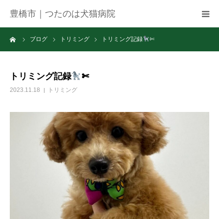
豊橋市｜つたのは犬猫病院
ーム
ブログ
トリミング
トリミング記録
✄
病院紹介
アクセス
トリミング記録
✄
2023.11.18
トリミング
ネット予約
お知らせ
ブログ
お問い合わせ