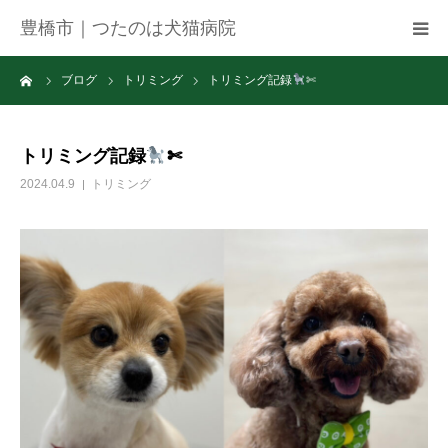
豊橋市｜つたのは犬猫病院
ーム
ブログ
トリミング
トリミング記録
✄
病院紹介
アクセス
トリミング記録
✄
2024.04.9
トリミング
ネット予約
お知らせ
ブログ
お問い合わせ