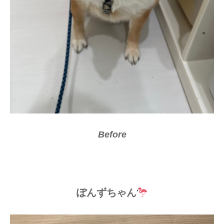
Before
After
ぽんずちゃん