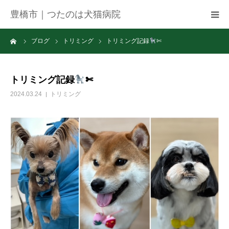
豊橋市｜つたのは犬猫病院
ーム
ブログ
トリミング
トリミング記録
✄
病院紹介
アクセス
トリミング記録
✄
2024.03.24
トリミング
ネット予約
お知らせ
ブログ
お問い合わせ