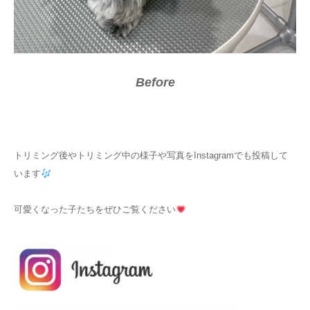
Before
After
トリミング後やトリミング中の様子や写真をInstagramでも投稿して
います
可愛くなった子たちをぜひご覧ください