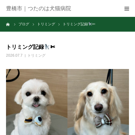
豊橋市｜つたのは犬猫病院
ーム
ブログ
トリミング
トリミング記録
✄
病院紹介
アクセス
トリミング記録
✄
2026.07.7
トリミング
ネット予約
お知らせ
ブログ
お問い合わせ