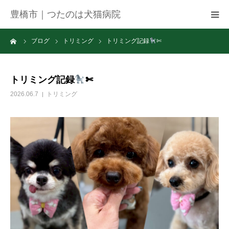
豊橋市｜つたのは犬猫病院
ーム
ブログ
トリミング
トリミング記録
✄
病院紹介
アクセス
トリミング記録
✄
2026.06.7
トリミング
ネット予約
お知らせ
ブログ
お問い合わせ