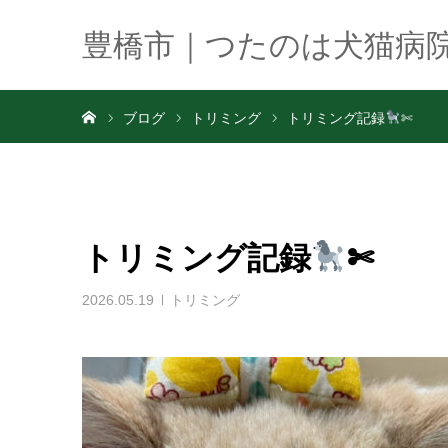
豊橋市｜つたのは犬猫病
ホーム
ブログ
トリミング
トリミング記録
✄
トリミング記録
✄
2026.05.19
トリミング