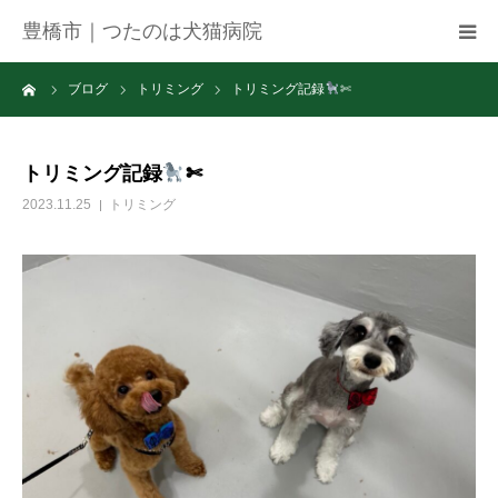
豊橋市｜つたのは犬猫病院
ーム
ブログ
トリミング
トリミング記録
✄
病院紹介
アクセス
トリミング記録
✄
2023.11.25
トリミング
ネット予約
お知らせ
ブログ
お問い合わせ