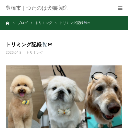
豊橋市｜つたのは犬猫病院
ーム
ブログ
トリミング
トリミング記録
✄
病院紹介
アクセス
トリミング記録
✄
2026.04.8
トリミング
ネット予約
お知らせ
ブログ
お問い合わせ