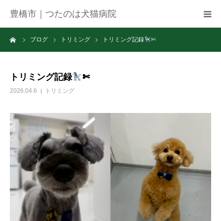
豊橋市｜つたのは犬猫病院
ーム
ブログ
トリミング
トリミング記録
✄
病院紹介
アクセス
トリミング記録
✄
2026.04.6
トリミング
ネット予約
お知らせ
ブログ
お問い合わせ