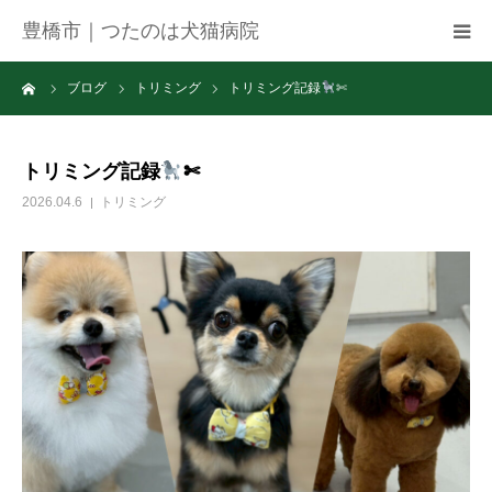
豊橋市｜つたのは犬猫病院
ーム
ブログ
トリミング
トリミング記録
✄
病院紹介
アクセス
トリミング記録
✄
2026.04.6
トリミング
ネット予約
お知らせ
ブログ
お問い合わせ