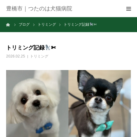
豊橋市｜つたのは犬猫病院
ーム
ブログ
トリミング
トリミング記録
✄
病院紹介
アクセス
トリミング記録
✄
2026.02.25
トリミング
ネット予約
お知らせ
ブログ
お問い合わせ