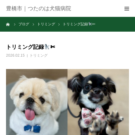
豊橋市｜つたのは犬猫病院
ーム
ブログ
トリミング
トリミング記録
✄
病院紹介
アクセス
トリミング記録
✄
2026.02.15
トリミング
ネット予約
お知らせ
ブログ
お問い合わせ