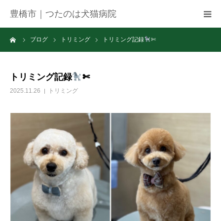
豊橋市｜つたのは犬猫病院
ーム
ブログ
トリミング
トリミング記録
✄
病院紹介
アクセス
トリミング記録
✄
2025.11.26
トリミング
ネット予約
お知らせ
ブログ
お問い合わせ