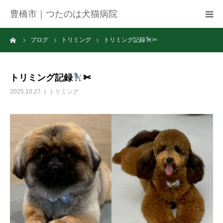
豊橋市｜つたのは犬猫病院
ーム
ブログ
トリミング
トリミング記録
✄
病院紹介
アクセス
トリミング記録
✄
2025.10.27
トリミング
ネット予約
お知らせ
ブログ
お問い合わせ