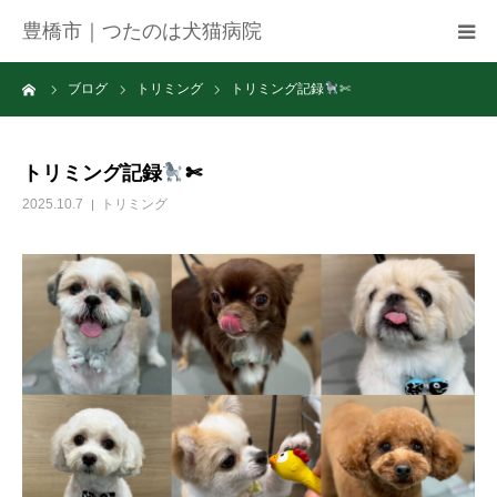
豊橋市｜つたのは犬猫病院
ーム
ブログ
トリミング
トリミング記録
✄
病院紹介
アクセス
トリミング記録
✄
2025.10.7
トリミング
ネット予約
お知らせ
ブログ
お問い合わせ