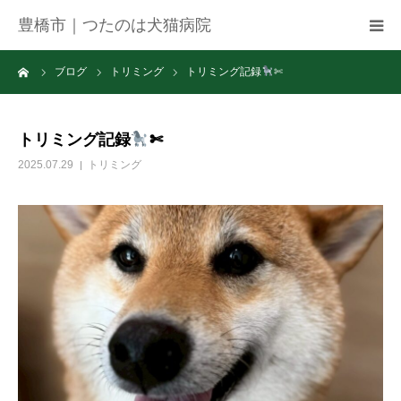
豊橋市｜つたのは犬猫病院
ーム
ブログ
トリミング
トリミング記録
✄
病院紹介
アクセス
トリミング記録
✄
2025.07.29
トリミング
ネット予約
お知らせ
ブログ
お問い合わせ