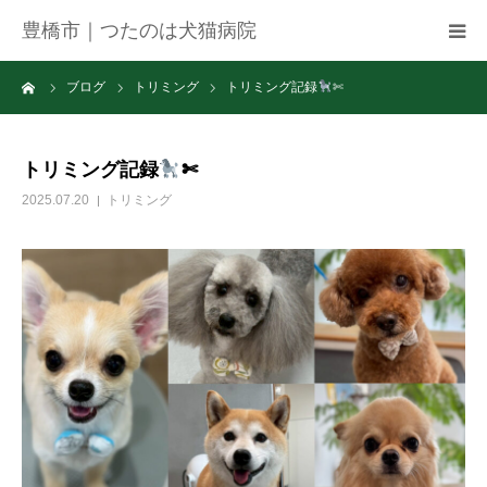
豊橋市｜つたのは犬猫病院
ーム
ブログ
トリミング
トリミング記録
✄
病院紹介
アクセス
トリミング記録
✄
2025.07.20
トリミング
ネット予約
お知らせ
ブログ
お問い合わせ