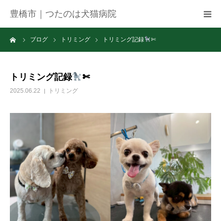
豊橋市｜つたのは犬猫病院
ーム
ブログ
トリミング
トリミング記録
✄
病院紹介
アクセス
トリミング記録
✄
2025.06.22
トリミング
ネット予約
お知らせ
ブログ
お問い合わせ