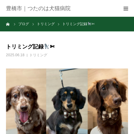
豊橋市｜つたのは犬猫病院
ーム
ブログ
トリミング
トリミング記録
✄
病院紹介
アクセス
トリミング記録
✄
2025.06.18
トリミング
ネット予約
お知らせ
ブログ
お問い合わせ