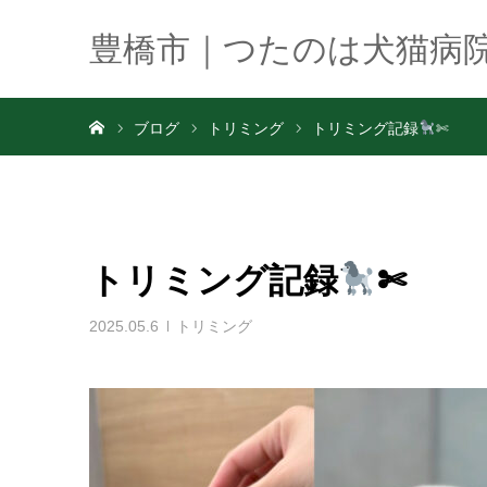
豊橋市｜つたのは犬猫病
ホーム
ブログ
トリミング
トリミング記録
✄
トリミング記録
✄
2025.05.6
トリミング