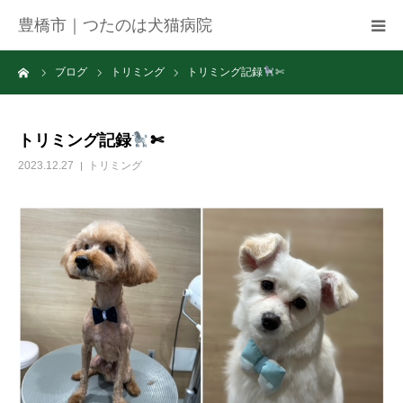
豊橋市｜つたのは犬猫病院
ーム
ブログ
トリミング
トリミング記録
✄
病院紹介
アクセス
トリミング記録
✄
2023.12.27
トリミング
ネット予約
お知らせ
ブログ
お問い合わせ