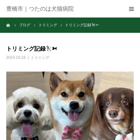
豊橋市｜つたのは犬猫病院
ーム
ブログ
トリミング
トリミング記録
✄
病院紹介
アクセス
トリミング記録
✄
2024.10.16
トリミング
ネット予約
お知らせ
ブログ
お問い合わせ