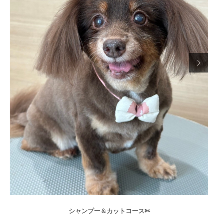

シャンプー＆カットコース✄