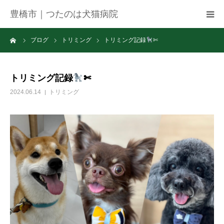
豊橋市｜つたのは犬猫病院
ーム
ブログ
トリミング
トリミング記録
✄
病院紹介
アクセス
トリミング記録
✄
2024.06.14
トリミング
ネット予約
お知らせ
ブログ
お問い合わせ