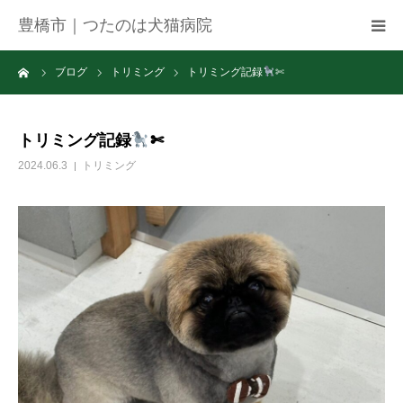
豊橋市｜つたのは犬猫病院
ーム
ブログ
トリミング
トリミング記録
✄
病院紹介
アクセス
トリミング記録
✄
2024.06.3
トリミング
ネット予約
お知らせ
ブログ
お問い合わせ