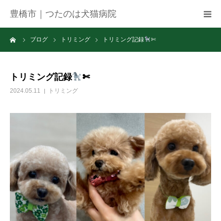
豊橋市｜つたのは犬猫病院
ーム
ブログ
トリミング
トリミング記録
✄
病院紹介
アクセス
トリミング記録
✄
2024.05.11
トリミング
ネット予約
お知らせ
ブログ
お問い合わせ