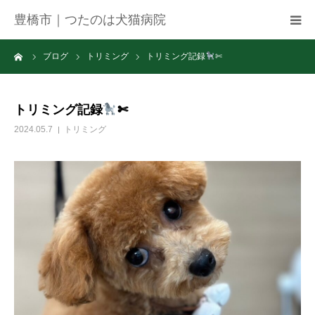
豊橋市｜つたのは犬猫病院
ーム
ブログ
トリミング
トリミング記録
✄
病院紹介
アクセス
トリミング記録
✄
2024.05.7
トリミング
ネット予約
お知らせ
ブログ
お問い合わせ