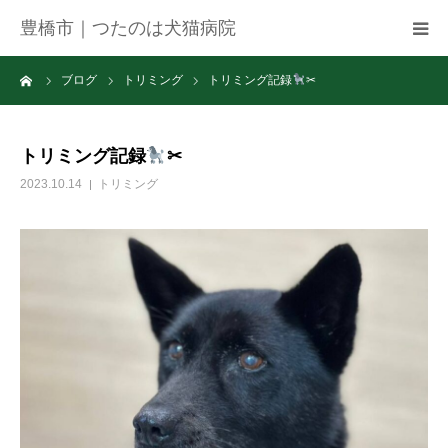
豊橋市｜つたのは犬猫病院
ーム
ブログ
トリミング
トリミング記録
✂
病院紹介
アクセス
トリミング記録
✂
2023.10.14
トリミング
ネット予約
お知らせ
ブログ
お問い合わせ