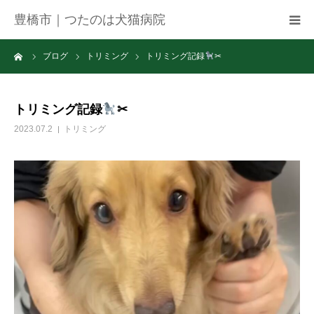
豊橋市｜つたのは犬猫病院
ーム
ブログ
トリミング
トリミング記録
✂
病院紹介
アクセス
トリミング記録
✂
2023.07.2
トリミング
ネット予約
お知らせ
ブログ
お問い合わせ