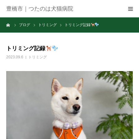
豊橋市｜つたのは犬猫病院
ーム
ブログ
トリミング
トリミング記録
病院紹介
アクセス
トリミング記録
2023.09.6
トリミング
ネット予約
お知らせ
ブログ
お問い合わせ